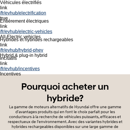
Électrifiée
Véhicules électrifiés
left
link
light
/fr/evhub/electrification
none
true
Entièrement électriques
same
link
false
/fr/evhub/electric-vehicles
none
All-Electric vehicles
same
Hybrides et hybrides rechargeables
false
link
navigation
/fr/evhub/hybrid-phev
local nav
Hybrid & plug-in hybrid
Incitatifs
link
/fr/evhub/incentives
Incentives
Pourquoi acheter un
hybride?
La gamme de moteurs alternatifs de Hyundai offre une gamme
d'avantages produits qui en font le choix parfait pour les
conducteurs à la recherche de véhicules puissants, efficaces et
respectueux de l'environnement. Avec des variantes hybrides et
hybrides rechargeables disponibles sur une large gamme de