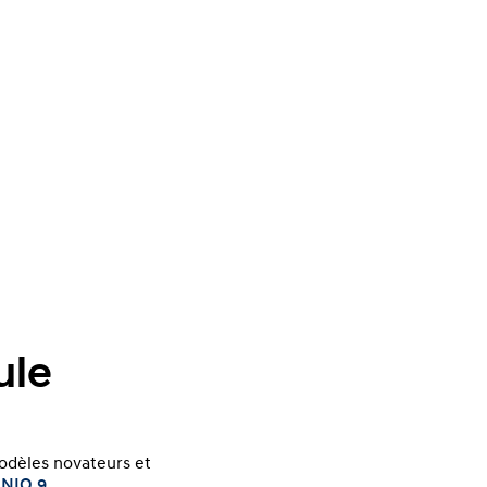
ule
odèles novateurs et
ONIQ 9
.