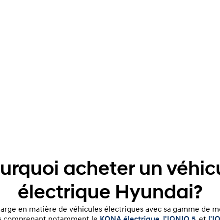
urquoi acheter un véhic
électrique Hyundai?
arge en matière de véhicules électriques avec sa gamme de m
s comprenant notamment le
KONA électrique
,
l'IONIQ 5
, et
l'I