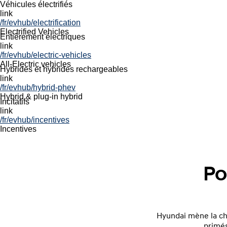
Électrifiée
Véhicules électrifiés
left
link
light
/fr/evhub/electrification
none
Electrified Vehicles
Entièrement électriques
same
link
false
/fr/evhub/electric-vehicles
none
All-Electric vehicles
same
Hybrides et hybrides rechargeables
false
link
Navigation
/fr/evhub/hybrid-phev
local nav
Hybrid & plug-in hybrid
Incitatifs
link
/fr/evhub/incentives
Incentives
Po
Hyundai mène la ch
primé