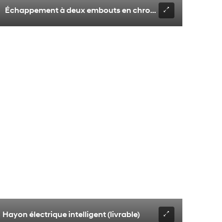
Échappement à deux embouts en chrome (version N Line 
L livrable demeure une signature unique et un élément de des
Hayon électrique intelligent (livrable)