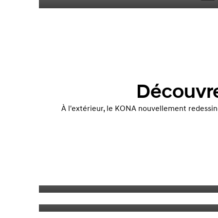
Découvre
À l'extérieur, le KONA nouvellement redessiné 
Sélecteur de vitesse
Sièges sport avec combinaison cuir et suède (