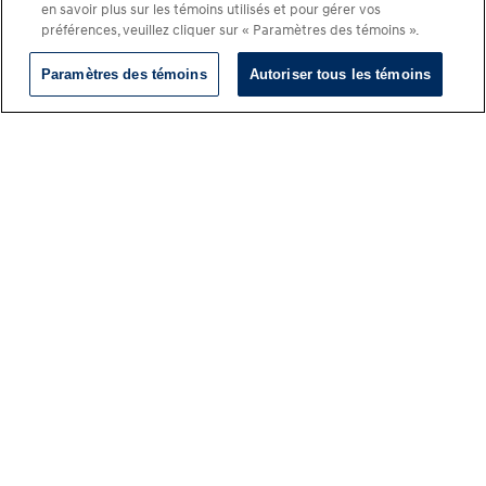
en savoir plus sur les témoins utilisés et pour gérer vos
préférences, veuillez cliquer sur « Paramètres des témoins ».
Paramètres des témoins
Autoriser tous les témoins
Sécurité
Hyundai SmartSense
MC
Notre gamme de caractéristiques de sécurité Hyundai
MC
SmartSense
comprend caméras, radars et détecteur de
mouvement afin de vous offrir l’ultime tranquillité d’esprit.