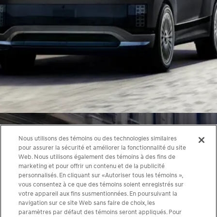
Nous utilisons des témoins ou des technologies similaires
pour assurer la sécurité et améliorer la fonctionnalité du site
Web. Nous utilisons également des témoins à des fins de
marketing et pour offrir un contenu et de la publicité
personnalisés. En cliquant sur «Autoriser tous les témoins »,
vous consentez à ce que des témoins soient enregistrés sur
votre appareil aux fins susmentionnées. En poursuivant la
navigation sur ce site Web sans faire de choix, les
paramètres par défaut des témoins seront appliqués. Pour