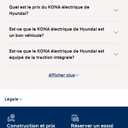
Quel est le prix du KONA électrique de
Hyundai?
Est-ce que le KONA électrique de Hyundai est
un bon véhicule?
Est-ce que le KONA électrique de Hyundai est
équipé de la traction intégrale?
Afficher plus
Légale
Le prix affiché KONA électrique 2026 Preferred comprend les frais
de livraison et de destination (incluant les frais de transport et de
préparation), les frais d’administration du concessionnaire, les droits
et toutes les taxes applicables (excluant TVH/TVP/TPS/TVQ). Les
versements affichés ne comprennent pas les taxes. Pour voir le
Construction et prix
Réserver un essai